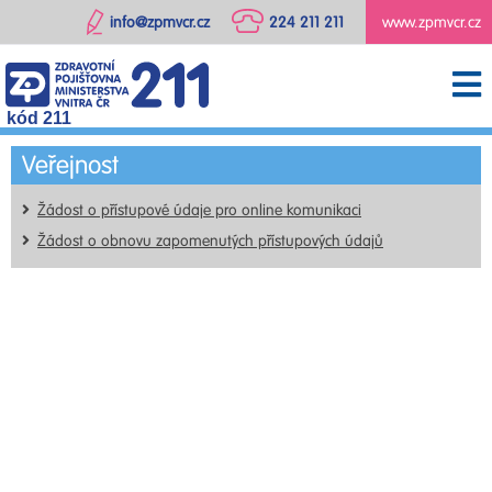
info@zpmvcr.cz
224 211 211
www.zpmvcr.cz
kód 211
Veřejnost
Žádost o přístupové údaje pro online komunikaci
Žádost o obnovu zapomenutých přístupových údajů