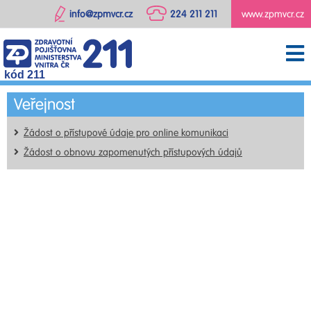
info@zpmvcr.cz
224 211 211
www.zpmvcr.cz
kód 211
Veřejnost
Žádost o přístupové údaje pro online komunikaci
Žádost o obnovu zapomenutých přístupových údajů