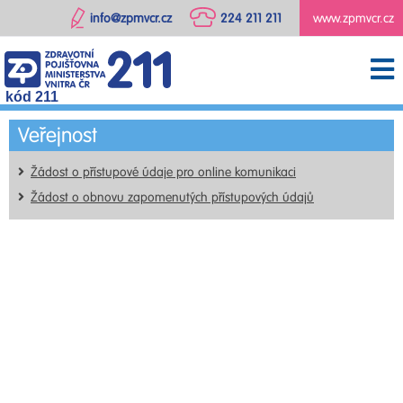
info@zpmvcr.cz
224 211 211
www.zpmvcr.cz
kód 211
Veřejnost
Žádost o přístupové údaje pro online komunikaci
Žádost o obnovu zapomenutých přístupových údajů