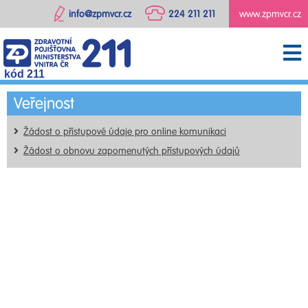
info@zpmvcr.cz
224 211 211
www.zpmvcr.cz
kód 211
Veřejnost
Žádost o přístupové údaje pro online komunikaci
Žádost o obnovu zapomenutých přístupových údajů