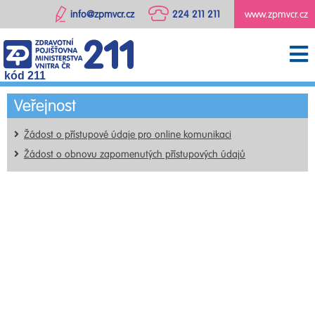
info@zpmvcr.cz
224 211 211
www.zpmvcr.cz
kód 211
Veřejnost
Žádost o přístupové údaje pro online komunikaci
Žádost o obnovu zapomenutých přístupových údajů