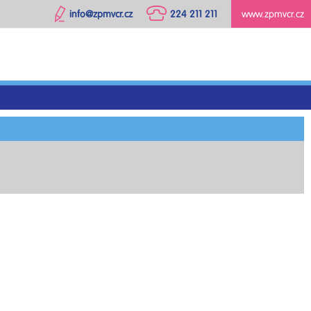
info@zpmvcr.cz
224 211 211
www.zpmvcr.cz