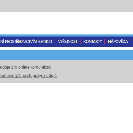
ENÍ PROSTŘEDNICTVÍM BANKID
VEŘEJNOST
KONTAKTY
NÁPOVĚDA
 údaje pro online komunikaci
pomenutých přístupových údajů