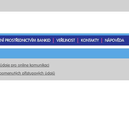
ENÍ PROSTŘEDNICTVÍM BANKID
VEŘEJNOST
KONTAKTY
NÁPOVĚDA
 údaje pro online komunikaci
pomenutých přístupových údajů