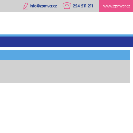
info@zpmvcr.cz
224 211 211
www.zpmvcr.cz