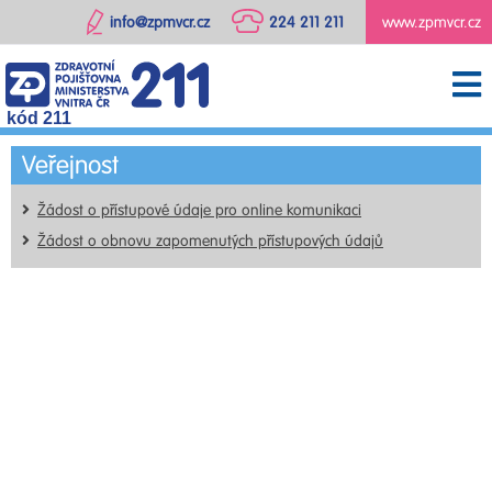
info@zpmvcr.cz
224 211 211
www.zpmvcr.cz
kód 211
Veřejnost
Žádost o přístupové údaje pro online komunikaci
Žádost o obnovu zapomenutých přístupových údajů