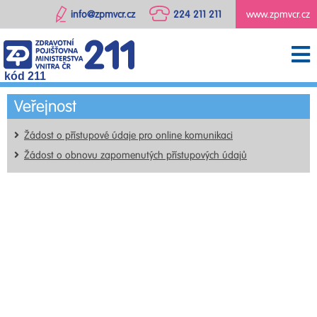
info@zpmvcr.cz
224 211 211
www.zpmvcr.cz
kód 211
Veřejnost
Žádost o přístupové údaje pro online komunikaci
Žádost o obnovu zapomenutých přístupových údajů