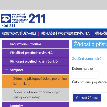
kód 211
REGISTROVANÍ UŽIVATELÉ
PŘIHLÁŠENÍ PROSTŘEDNICTVÍM NIA
PŘIHLÁŠ
Žádost o přís
Registrovaní uživatelé
Přihlášení prostřednictvím NIA
Zadání parametrů
Přihlášení prostřednictvím BankID
Datum narození
Veřejnost
Žádost o přístupové údaje pro online
Číslo průkazu pojištěnce
komunikaci
Žádost o obnovu zapomenutých
přístupových údajů
Kontakty