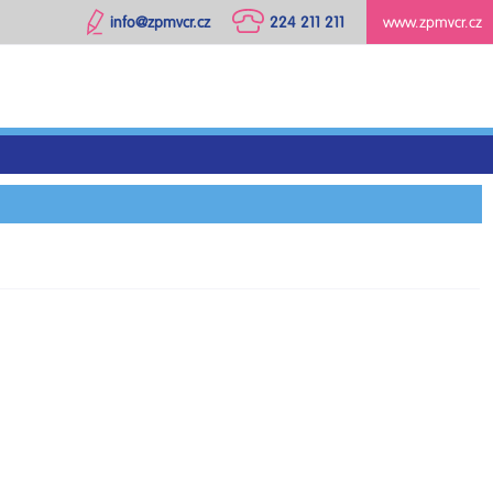
info@zpmvcr.cz
224 211 211
www.zpmvcr.cz