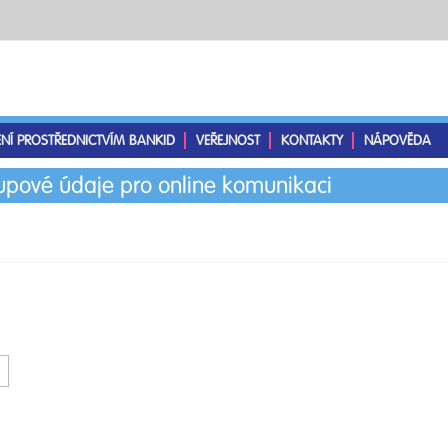
ENÍ PROSTŘEDNICTVÍM BANKID
VEŘEJNOST
KONTAKTY
NÁPOVĚDA
tupové údaje pro online komunikaci