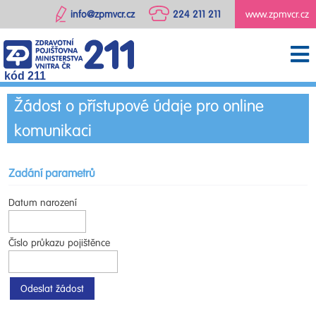
info@zpmvcr.cz
224 211 211
www.zpmvcr.cz
kód 211
Žádost o přístupové údaje pro online
komunikaci
Zadání parametrů
Datum narození
Číslo průkazu pojištěnce