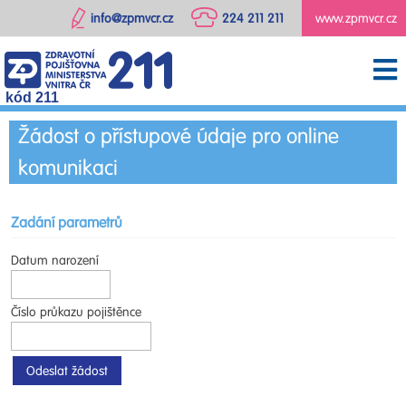
info@zpmvcr.cz
224 211 211
www.zpmvcr.cz
kód 211
Žádost o přístupové údaje pro online
komunikaci
Zadání parametrů
Datum narození
Číslo průkazu pojištěnce