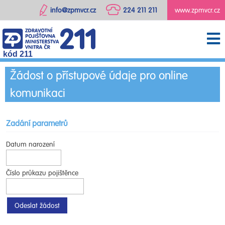
info@zpmvcr.cz
224 211 211
www.zpmvcr.cz
kód 211
Žádost o přístupové údaje pro online
komunikaci
Zadání parametrů
Datum narození
Číslo průkazu pojištěnce