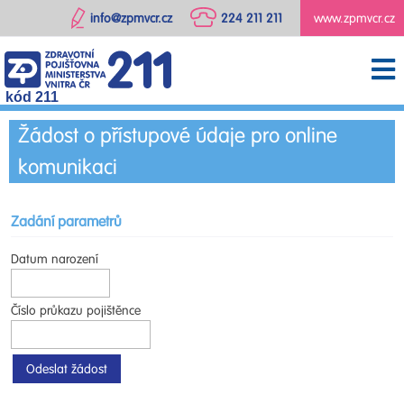
info@zpmvcr.cz
224 211 211
www.zpmvcr.cz
kód 211
Žádost o přístupové údaje pro online
komunikaci
Zadání parametrů
Datum narození
Číslo průkazu pojištěnce