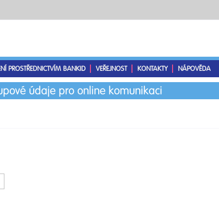
ENÍ PROSTŘEDNICTVÍM BANKID
VEŘEJNOST
KONTAKTY
NÁPOVĚDA
tupové údaje pro online komunikaci