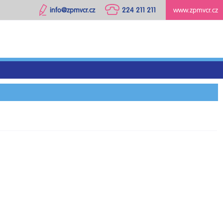
info@zpmvcr.cz
224 211 211
www.zpmvcr.cz