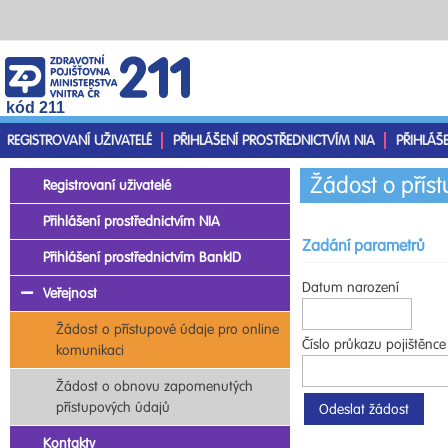
kód 211
REGISTROVANÍ UŽIVATELÉ
PŘIHLÁŠENÍ PROSTŘEDNICTVÍM NIA
PŘIHLÁŠ
Žádost o přís
Registrovaní uživatelé
Přihlášení prostřednictvím NIA
Zadání parametrů
Přihlášení prostřednictvím BankID
Datum narození
Veřejnost
Žádost o přístupové údaje pro online
Číslo průkazu pojištěnce
komunikaci
Žádost o obnovu zapomenutých
přístupových údajů
Kontakty