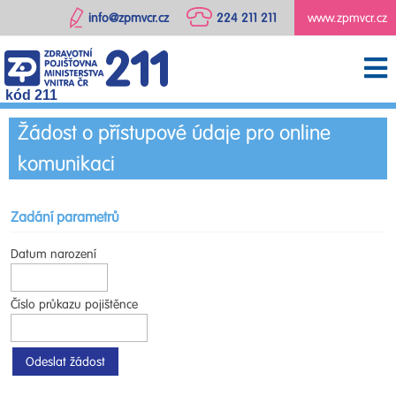
info@zpmvcr.cz
224 211 211
www.zpmvcr.cz
kód 211
Žádost o přístupové údaje pro online
komunikaci
Zadání parametrů
Datum narození
Číslo průkazu pojištěnce