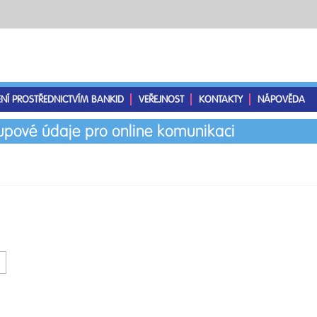
ENÍ PROSTŘEDNICTVÍM BANKID
VEŘEJNOST
KONTAKTY
NÁPOVĚDA
tupové údaje pro online komunikaci