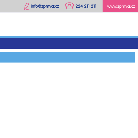
info@zpmvcr.cz
224 211 211
www.zpmvcr.cz