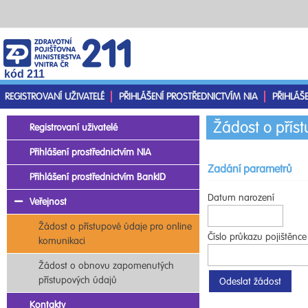
kód 211
REGISTROVANÍ UŽIVATELÉ
PŘIHLÁŠENÍ PROSTŘEDNICTVÍM NIA
PŘIHLÁŠ
Žádost o přís
Registrovaní uživatelé
Přihlášení prostřednictvím NIA
Zadání parametrů
Přihlášení prostřednictvím BankID
Datum narození
Veřejnost
Žádost o přístupové údaje pro online
Číslo průkazu pojištěnce
komunikaci
Žádost o obnovu zapomenutých
přístupových údajů
Kontakty