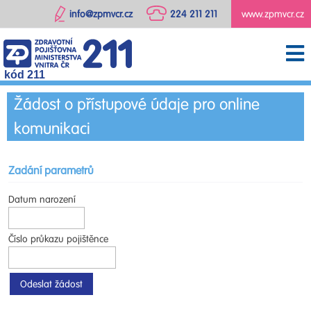
info@zpmvcr.cz
224 211 211
www.zpmvcr.cz
kód 211
Žádost o přístupové údaje pro online
komunikaci
Zadání parametrů
Datum narození
Číslo průkazu pojištěnce