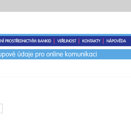
ENÍ PROSTŘEDNICTVÍM BANKID
VEŘEJNOST
KONTAKTY
NÁPOVĚDA
tupové údaje pro online komunikaci