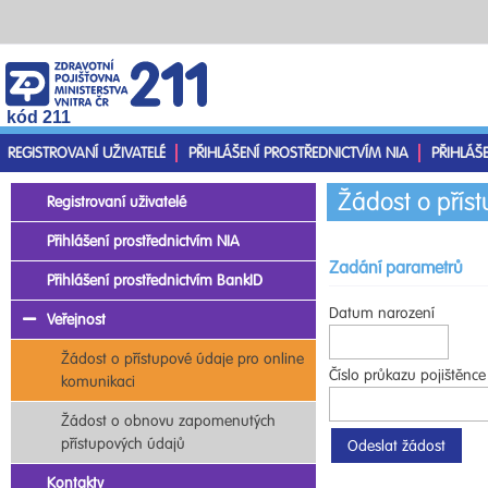
kód 211
REGISTROVANÍ UŽIVATELÉ
PŘIHLÁŠENÍ PROSTŘEDNICTVÍM NIA
PŘIHLÁŠ
Žádost o přís
Registrovaní uživatelé
Přihlášení prostřednictvím NIA
Zadání parametrů
Přihlášení prostřednictvím BankID
Datum narození
Veřejnost
Žádost o přístupové údaje pro online
Číslo průkazu pojištěnce
komunikaci
Žádost o obnovu zapomenutých
přístupových údajů
Kontakty