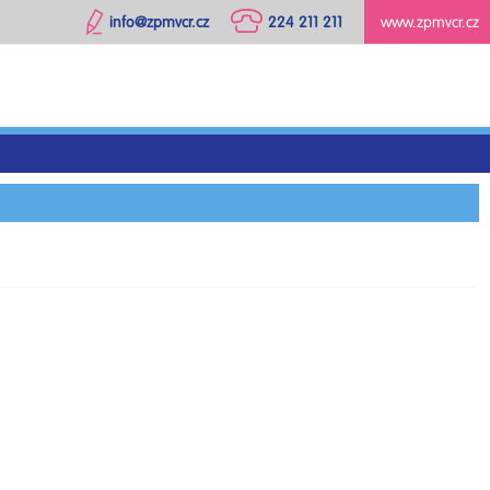
info@zpmvcr.cz
224 211 211
www.zpmvcr.cz