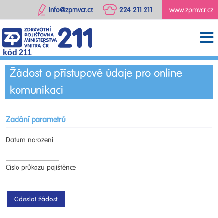
info@zpmvcr.cz
224 211 211
www.zpmvcr.cz
kód 211
Žádost o přístupové údaje pro online
komunikaci
Zadání parametrů
Datum narození
Číslo průkazu pojištěnce