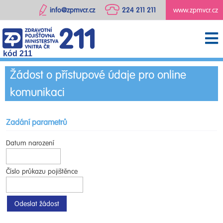
info@zpmvcr.cz
224 211 211
www.zpmvcr.cz
kód 211
Žádost o přístupové údaje pro online
komunikaci
Zadání parametrů
Datum narození
Číslo průkazu pojištěnce