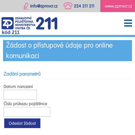
info@zpmvcr.cz
224 211 211
www.zpmvcr.cz
kód 211
Žádost o přístupové údaje pro online
komunikaci
Zadání parametrů
Datum narození
Číslo průkazu pojištěnce