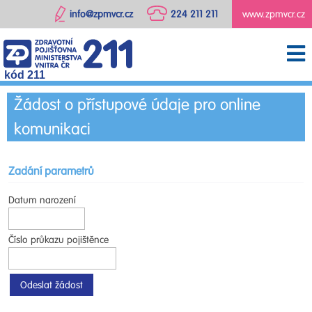
info@zpmvcr.cz
224 211 211
www.zpmvcr.cz
kód 211
Žádost o přístupové údaje pro online
komunikaci
Zadání parametrů
Datum narození
Číslo průkazu pojištěnce