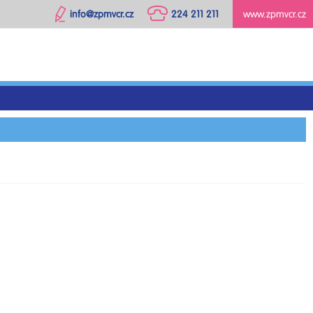
info@zpmvcr.cz
224 211 211
www.zpmvcr.cz