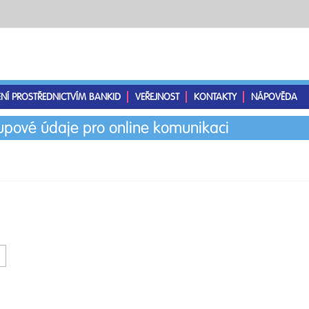
ENÍ PROSTŘEDNICTVÍM BANKID
VEŘEJNOST
KONTAKTY
NÁPOVĚDA
tupové údaje pro online komunikaci