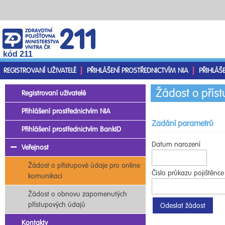
kód 211
REGISTROVANÍ UŽIVATELÉ
PŘIHLÁŠENÍ PROSTŘEDNICTVÍM NIA
PŘIHLÁŠ
Žádost o přís
Registrovaní uživatelé
Přihlášení prostřednictvím NIA
Zadání parametrů
Přihlášení prostřednictvím BankID
Datum narození
Veřejnost
Žádost o přístupové údaje pro online
Číslo průkazu pojištěnce
komunikaci
Žádost o obnovu zapomenutých
přístupových údajů
Kontakty