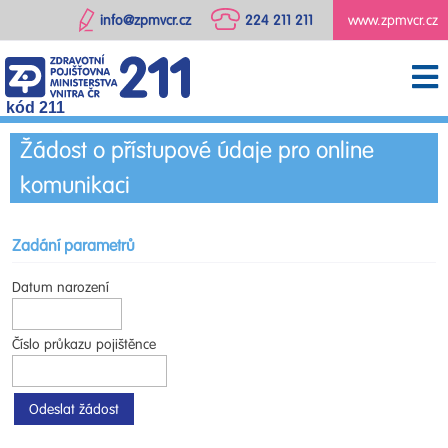
info@zpmvcr.cz
224 211 211
www.zpmvcr.cz
kód 211
Žádost o přístupové údaje pro online
komunikaci
Zadání parametrů
Datum narození
Číslo průkazu pojištěnce