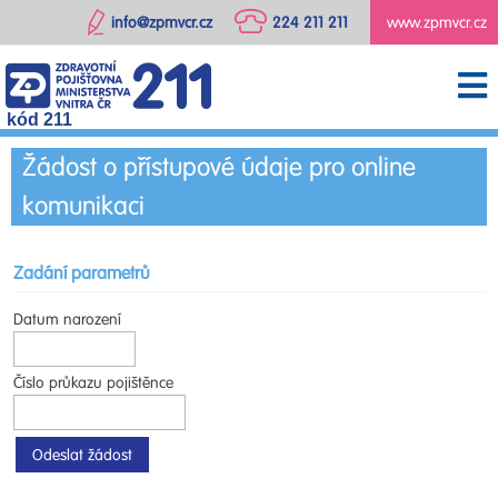
info@zpmvcr.cz
224 211 211
www.zpmvcr.cz
kód 211
Žádost o přístupové údaje pro online
komunikaci
Zadání parametrů
Datum narození
Číslo průkazu pojištěnce