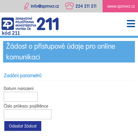
info@zpmvcr.cz
224 211 211
www.zpmvcr.cz
kód 211
Žádost o přístupové údaje pro online
komunikaci
Zadání parametrů
Datum narození
Číslo průkazu pojištěnce