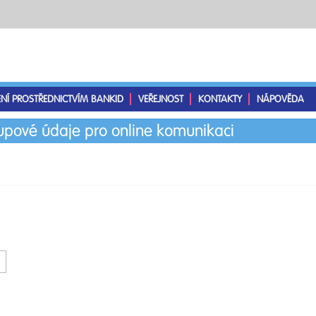
ENÍ PROSTŘEDNICTVÍM BANKID
VEŘEJNOST
KONTAKTY
NÁPOVĚDA
tupové údaje pro online komunikaci