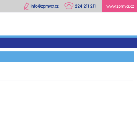
info@zpmvcr.cz
224 211 211
www.zpmvcr.cz