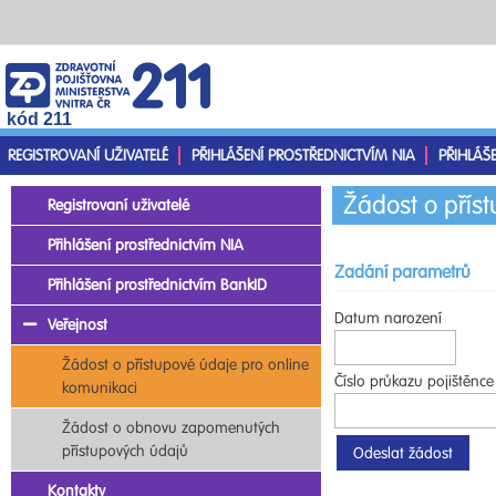
kód 211
REGISTROVANÍ UŽIVATELÉ
PŘIHLÁŠENÍ PROSTŘEDNICTVÍM NIA
PŘIHLÁŠ
Žádost o přís
Registrovaní uživatelé
Přihlášení prostřednictvím NIA
Zadání parametrů
Přihlášení prostřednictvím BankID
Datum narození
Veřejnost
Žádost o přístupové údaje pro online
Číslo průkazu pojištěnce
komunikaci
Žádost o obnovu zapomenutých
přístupových údajů
Kontakty