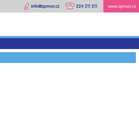
info@zpmvcr.cz
224 211 211
www.zpmvcr.cz