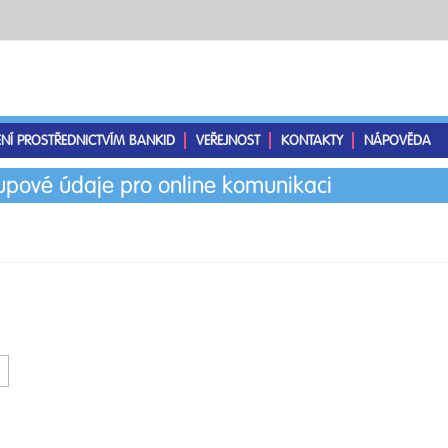
ENÍ PROSTŘEDNICTVÍM BANKID
VEŘEJNOST
KONTAKTY
NÁPOVĚDA
tupové údaje pro online komunikaci