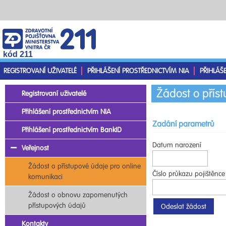
kód 211
REGISTROVANÍ UŽIVATELÉ
PŘIHLÁŠENÍ PROSTŘEDNICTVÍM NIA
PŘIHLÁŠ
Žádost o přís
Registrovaní uživatelé
Přihlášení prostřednictvím NIA
Zadání parametrů
Přihlášení prostřednictvím BankID
Datum narození
Veřejnost
Žádost o přístupové údaje pro online
Číslo průkazu pojištěnce
komunikaci
Žádost o obnovu zapomenutých
přístupových údajů
Kontakty