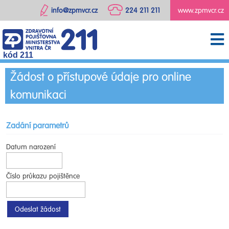
info@zpmvcr.cz
224 211 211
www.zpmvcr.cz
kód 211
Žádost o přístupové údaje pro online
komunikaci
Zadání parametrů
Datum narození
Číslo průkazu pojištěnce