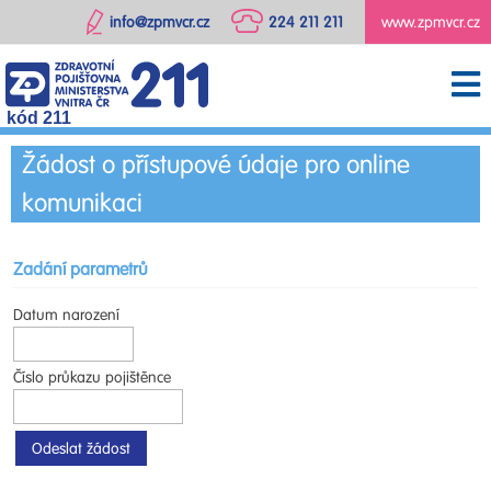
info@zpmvcr.cz
224 211 211
www.zpmvcr.cz
kód 211
Žádost o přístupové údaje pro online
komunikaci
Zadání parametrů
Datum narození
Číslo průkazu pojištěnce