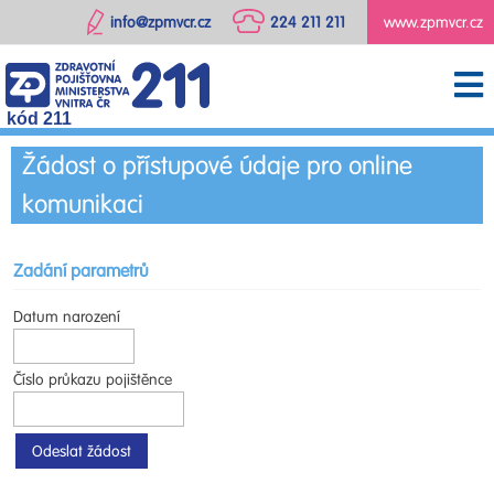
info@zpmvcr.cz
224 211 211
www.zpmvcr.cz
kód 211
Žádost o přístupové údaje pro online
komunikaci
Zadání parametrů
Datum narození
Číslo průkazu pojištěnce