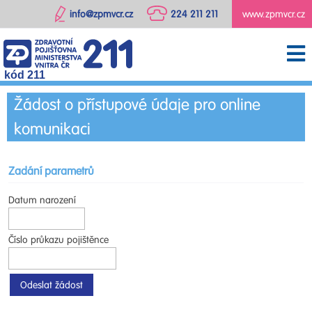
info@zpmvcr.cz
224 211 211
www.zpmvcr.cz
kód 211
Žádost o přístupové údaje pro online
komunikaci
Zadání parametrů
Datum narození
Číslo průkazu pojištěnce