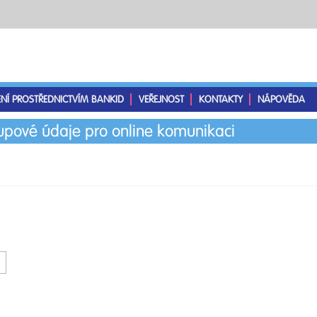
ENÍ PROSTŘEDNICTVÍM BANKID
VEŘEJNOST
KONTAKTY
NÁPOVĚDA
tupové údaje pro online komunikaci