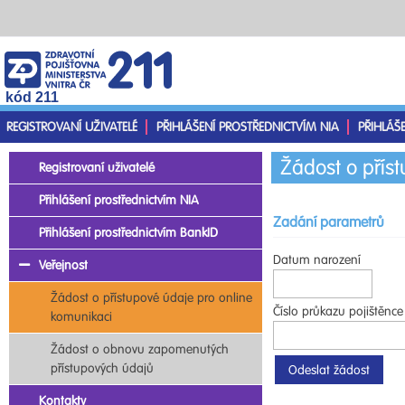
kód 211
REGISTROVANÍ UŽIVATELÉ
PŘIHLÁŠENÍ PROSTŘEDNICTVÍM NIA
PŘIHLÁŠ
Žádost o přís
Registrovaní uživatelé
Přihlášení prostřednictvím NIA
Zadání parametrů
Přihlášení prostřednictvím BankID
Datum narození
Veřejnost
Žádost o přístupové údaje pro online
Číslo průkazu pojištěnce
komunikaci
Žádost o obnovu zapomenutých
přístupových údajů
Kontakty