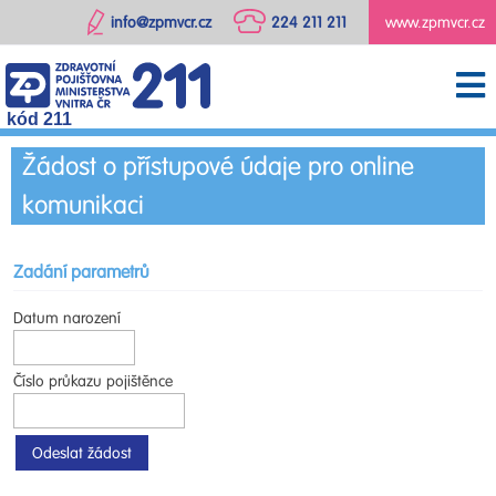
info@zpmvcr.cz
224 211 211
www.zpmvcr.cz
kód 211
Žádost o přístupové údaje pro online
komunikaci
Zadání parametrů
Datum narození
Číslo průkazu pojištěnce