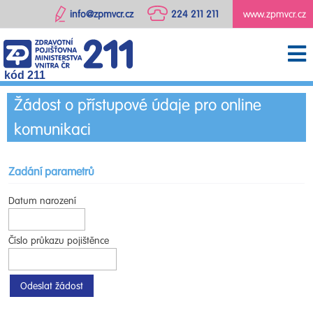
info@zpmvcr.cz
224 211 211
www.zpmvcr.cz
kód 211
Žádost o přístupové údaje pro online
komunikaci
Zadání parametrů
Datum narození
Číslo průkazu pojištěnce