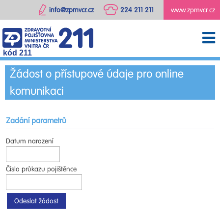
info@zpmvcr.cz
224 211 211
www.zpmvcr.cz
kód 211
Žádost o přístupové údaje pro online
komunikaci
Zadání parametrů
Datum narození
Číslo průkazu pojištěnce