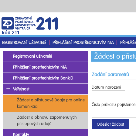
kód 211
REGISTROVANÍ UŽIVATELÉ
PŘIHLÁŠENÍ PROSTŘEDNICTVÍM NIA
PŘIHLÁŠ
Žádost o přís
Registrovaní uživatelé
Přihlášení prostřednictvím NIA
Zadání parametrů
Přihlášení prostřednictvím BankID
Datum narození
Veřejnost
Žádost o přístupové údaje pro online
Číslo průkazu pojištěnce
komunikaci
Žádost o obnovu zapomenutých
přístupových údajů
Kontakty