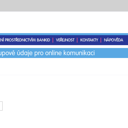
ENÍ PROSTŘEDNICTVÍM BANKID
VEŘEJNOST
KONTAKTY
NÁPOVĚDA
tupové údaje pro online komunikaci