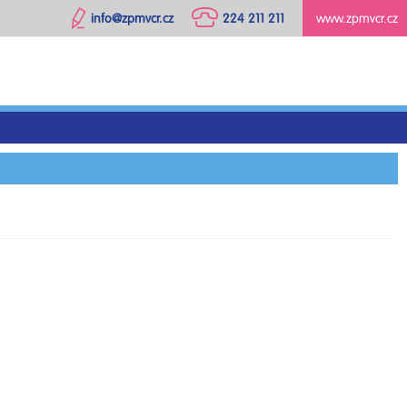
info@zpmvcr.cz
224 211 211
www.zpmvcr.cz