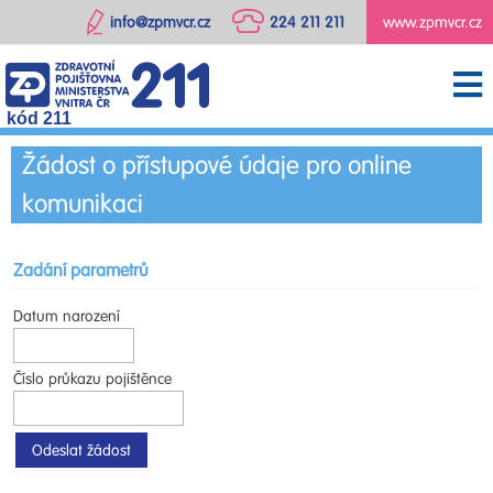
info@zpmvcr.cz
224 211 211
www.zpmvcr.cz
kód 211
Žádost o přístupové údaje pro online
komunikaci
Zadání parametrů
Datum narození
Číslo průkazu pojištěnce