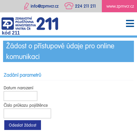
info@zpmvcr.cz
224 211 211
www.zpmvcr.cz
kód 211
Žádost o přístupové údaje pro online
komunikaci
Zadání parametrů
Datum narození
Číslo průkazu pojištěnce