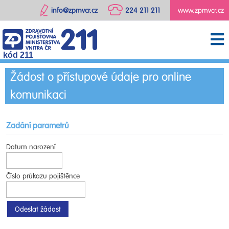
info@zpmvcr.cz
224 211 211
www.zpmvcr.cz
kód 211
Žádost o přístupové údaje pro online
komunikaci
Zadání parametrů
Datum narození
Číslo průkazu pojištěnce