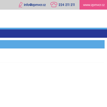
info@zpmvcr.cz
224 211 211
www.zpmvcr.cz