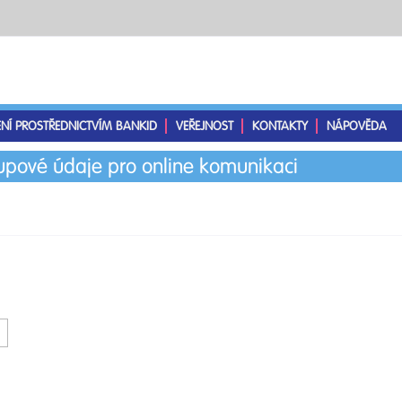
ENÍ PROSTŘEDNICTVÍM BANKID
VEŘEJNOST
KONTAKTY
NÁPOVĚDA
tupové údaje pro online komunikaci