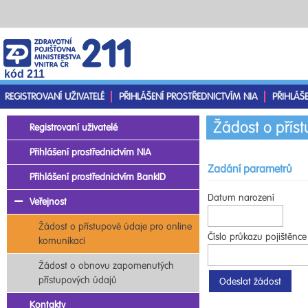
kód 211
REGISTROVANÍ UŽIVATELÉ
PŘIHLÁŠENÍ PROSTŘEDNICTVÍM NIA
PŘIHLÁŠ
Žádost o přís
Registrovaní uživatelé
Přihlášení prostřednictvím NIA
Zadání parametrů
Přihlášení prostřednictvím BankID
Datum narození
Veřejnost
Žádost o přístupové údaje pro online
Číslo průkazu pojištěnce
komunikaci
Žádost o obnovu zapomenutých
přístupových údajů
Kontakty