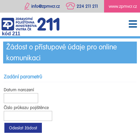
info@zpmvcr.cz
224 211 211
www.zpmvcr.cz
kód 211
Žádost o přístupové údaje pro online
komunikaci
Zadání parametrů
Datum narození
Číslo průkazu pojištěnce