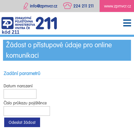
info@zpmvcr.cz
224 211 211
www.zpmvcr.cz
kód 211
Žádost o přístupové údaje pro online
komunikaci
Zadání parametrů
Datum narození
Číslo průkazu pojištěnce