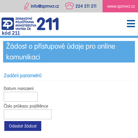
info@zpmvcr.cz
224 211 211
www.zpmvcr.cz
kód 211
Žádost o přístupové údaje pro online
komunikaci
Zadání parametrů
Datum narození
Číslo průkazu pojištěnce