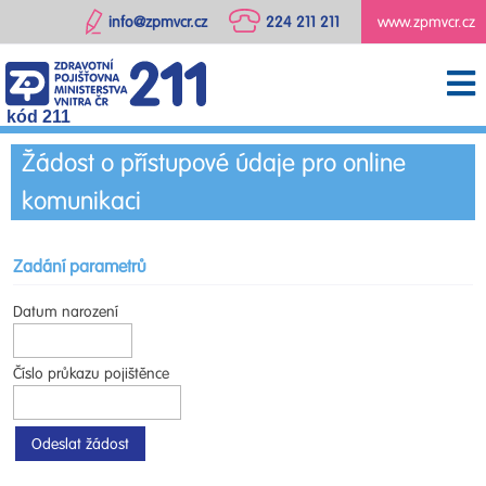
info@zpmvcr.cz
224 211 211
www.zpmvcr.cz
kód 211
Žádost o přístupové údaje pro online
komunikaci
Zadání parametrů
Datum narození
Číslo průkazu pojištěnce