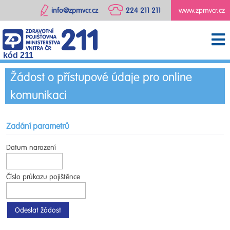
info@zpmvcr.cz
224 211 211
www.zpmvcr.cz
kód 211
Žádost o přístupové údaje pro online
komunikaci
Zadání parametrů
Datum narození
Číslo průkazu pojištěnce