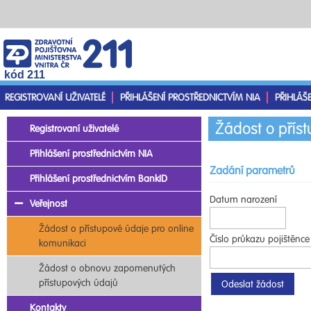
kód 211
REGISTROVANÍ UŽIVATELÉ
PŘIHLÁŠENÍ PROSTŘEDNICTVÍM NIA
PŘIHLÁŠ
Žádost o přís
Registrovaní uživatelé
Přihlášení prostřednictvím NIA
Zadání parametrů
Přihlášení prostřednictvím BankID
Datum narození
Veřejnost
Žádost o přístupové údaje pro online
Číslo průkazu pojištěnce
komunikaci
Žádost o obnovu zapomenutých
přístupových údajů
Kontakty