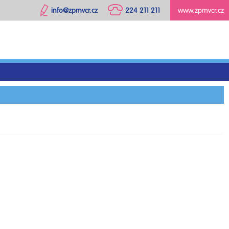
info@zpmvcr.cz
224 211 211
www.zpmvcr.cz