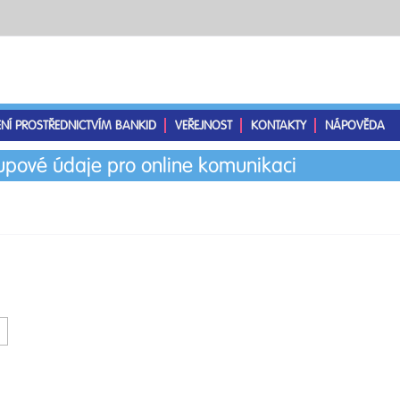
ENÍ PROSTŘEDNICTVÍM BANKID
VEŘEJNOST
KONTAKTY
NÁPOVĚDA
tupové údaje pro online komunikaci