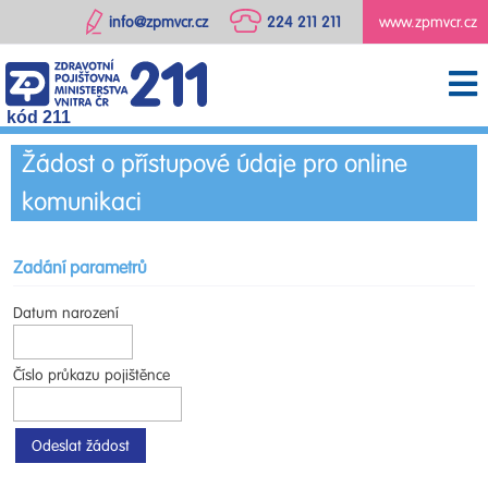
info@zpmvcr.cz
224 211 211
www.zpmvcr.cz
kód 211
Žádost o přístupové údaje pro online
komunikaci
Zadání parametrů
Datum narození
Číslo průkazu pojištěnce