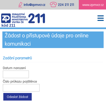
info@zpmvcr.cz
224 211 211
www.zpmvcr.cz
kód 211
Žádost o přístupové údaje pro online
komunikaci
Zadání parametrů
Datum narození
Číslo průkazu pojištěnce